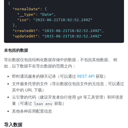
{
"normalDate"
:
{
"__type"
:
"Date"
,
"iso"
:
"2015-06-21T18:02:52.249Z"
}
,
"createdAt"
:
"2015-06-21T18:02:52.249Z"
,
"updatedAt"
:
"2015-06-21T18:02:52.249Z"
未包括的数据
导出数据仅包括结构化数据存储中的数据，不包括其他数据。 例
如，以下数据不在导出数据的范围之内：
即时通讯服务的聊天记录（可以通过
REST API
获取）
文件服务托管的文件（导出数据仅包括文件的元信息，可以通过
其中的 URL 下载）
云引擎的代码（建议开发者自行使用 git 等工具管理）和环境变
量（可通过
获取）
lean env
其他各种应用配置信息
导入数据