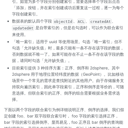
引。如需为多个字段分别创建索引，需要选择单个字段后点击
「添加」按钮，并在索引创建成功后重复这一过程，逐一为每个
字段创建索引。
数据表的默认四个字段
、
、
、
objectId
ACL
createdAt
是自带索引的，但是在勾选时，可以作为联合索引
updatedAt
来使用。
「唯一索引」适用于 uuid 等使用场景。勾选「唯一索引」但不
勾选「允许缺失值」时，最多只能有一条不存在该字段的数据，
否则数据就不唯一了。如果可能存在不止一条不存在该字段的数
据，请同时勾选「允许缺失值」。
目前索引提供 3 种排序方案：正序、倒序和 2dsphere。其中
2dsphere 用于地理位置经纬度的数据（GeoPoint）。比如移动
场景中一个常见的需求是查找附近的其他用户。由于存储服务支
持双向遍历索引，因此单字段索引，正序和倒序是等价的，可随
意选择。但联合索引的正序、倒序的组合需要根据业务需求选
择。
下面以两个字段的联合索引为例详细说明正序、倒序的选择。我们假
定创建 foo、bar 双字段联合索引时， foo 字段的索引选择正序，
bar 字段的索引选择倒序。显而易见，foo 正序且 bar 倒序的查询能