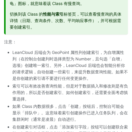
龟」图标，就意味着该 Class 有慢查询。
切换到该 Class 的
性能与索引
标签页，可以查看慢查询的具体
详情（日期、查询条件、次数、平均响应事件），并可根据需
要创建索引。
注意：
LeanCloud 后端会为 GeoPoint 属性列创建索引，为自增属性
列（在控制台创建列时选择类型为 Number，且勾选「自增」
选项）创建唯一索引。另外，LeanCloud 后端也会智能分析你
的请求逻辑，自动创建一些索引，来提升数据查询性能。如果不
是你创建的索引请不要进行任何变更操作。
索引可以有效改善查询性能，但是对于数据插入和修改则是有负
作用的，所以是否创建索引、如何创建索引，还需要全面考虑慎
重选择。
如果 Class 内数据很多，点击「创建」按钮后，控制台可能会
显示「排队中」。这意味着索引创建操作已进入任务队列，会在
集群闲时（通常是凌晨）自动进行。
在创建索引对话框，点击「添加索引字段」按钮可以创建联合索