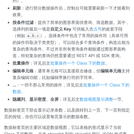
列）。
刷新
：进行部分数据操作后，控制台可能需要刷新一下才能看到
效果。
按条件过滤
：提供了简单的图形界面供查询、筛选数据。其中，
选择列的最后一项是
自定义 Key
可供输入含
点号
的嵌套字段
（例如
）。选择条件中包含了常用的操作符（具体可用
a.b.c
的操作符取决于类类型）。可以组合多个查询条件，构造出相当
复杂的查询条件。不过并非所有查询条件都能通过图形界面构
造，特别复杂的查询仍然需要通过 REST API 或 SDK 查询。
批量操作
：详见后文
批量操作一个 Class 下的数据
。
编辑单元格
：通常单元格可以直接双击修改，但
编辑单元格
支持
复杂编辑功能，比如编辑带换行符的字符串。
...
：一些不那么常用的操作，详见后文
批量操作一个 Class 下的
数据
。
隐藏列
、
显示密度
、
全屏
：详见后文
数据视图显示调整
一节。
数据标签页下部会显示记录条数，以及跳转到上一页、下一页和指定
页的按钮，你也可以设置每页显示的数据条数。
数据标签页的主要区域是数据视图，它以表格的形式显示了当前
Class 下的数据。 点击 objectId 列的 objectId 能以 JSON 格式查