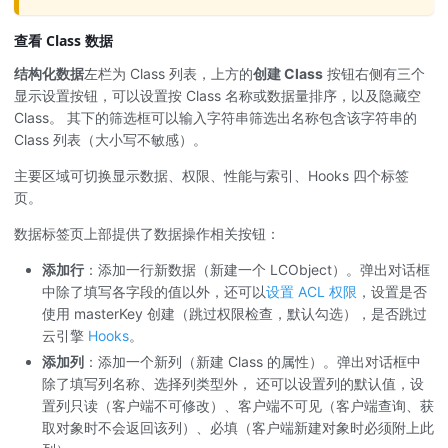
查看 Class 数据
结构化数据
左栏为 Class 列表，上方的
创建 Class
按钮右侧有三个
显示设置按钮，可以设置按 Class 名称或数据量排序，以及隐藏空
Class。 其下的筛选框可以输入字符串筛选出名称包含该字符串的
Class 列表（大小写不敏感）。
主要区域可切换显示数据、权限、性能与索引、Hooks 四个标签
页。
数据标签页上部提供了数据操作相关按钮：
添加行
：添加一行新数据（新建一个 LCObject）。弹出对话框
中除了填写各字段的值以外，还可以
设置 ACL 权限
，设置是否
使用 masterKey 创建（跳过权限检查，默认勾选），是否跳过
云引擎
Hooks
。
添加列
：添加一个新列（新建 Class 的属性）。弹出对话框中
除了填写列名称、选择列类型外， 还可以设置列的默认值，设
置列只读（客户端不可修改）、客户端不可见（客户端查询、获
取对象时不会返回该列）、必填（客户端新建对象时必须附上此