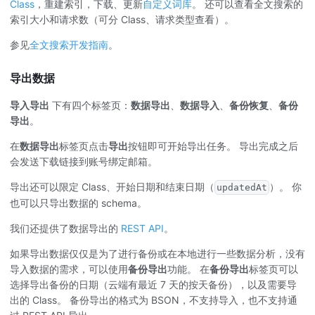
Class
，重建索引，下载、更新
自定义词库
。 还可以查看全文搜索的
索引大小和请求数（可分 Class、请求类型查看）。
参见
全文搜索开发指南
。
导出数据
导入导出
下有四个标签页：
数据导出
、
数据导入
、
备份恢复
、
备份
导出
。
在
数据导出
标签页点击
导出
按钮即可开始导出任务。 导出完成之后
会发送下载链接到账号绑定邮箱。
导出还可以限定 Class、开始日期和结束日期（
）。 你
updatedAt
也可以只导出数据的 schema。
我们还提供了数据导出的
REST API
。
如果导出数据仅仅是为了进行备份或在本地进行一些数据分析，没有
导入数据的需求，可以使用
备份导出
功能。 在
备份导出
标签页可以
选择导出备份的日期（云端有最近 7 天的按天备份），以及需要导
出的 Class。 备份导出的格式为 BSON，不支持导入，也不支持通