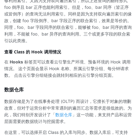
够利用索引。又因为支持双向遍历索引，所以上述查询的翻转形式
foo 倒序且 bar 正序也能利用索引。但是，foo、bar 同序（皆正序
或皆倒序）的查询无法利用索引。同样是因为支持双向遍历索引的缘
故，创建 foo 字段倒序、bar 字段正序的联合索引，效果是等价的。
同理，foo、bar 字段同序的联合索引，能够被 foo、bar 同序的查询
利用，不能被 foo、bar 异序的查询利用。三个或更多字段的联合索
引以此类推。
查看 Class 的 Hook 调用情况
在
Hooks
标签页可以查看云引擎生产环境、预备环境的 Hook 调用
情况。 这个页面会显示 Hook 名称、所属云引擎分组、每分钟请求
数。 点击云引擎分组链接会跳转到相应的云引擎分组页面。
数据仓库
数据存储是为了在线事务处理 (OLTP) 而设计，它擅长于对象的增删
改查，但对于运营分析中常常遇到的遍历汇总等需求是很低效的。为
此，我们特别开发设计了「
数据仓库
」这一功能，来支持产品和运营
层面需要的数据统计与挖掘需求。
在这里，可以选择开启 Class 的入库与同步。数据入库后，可支持