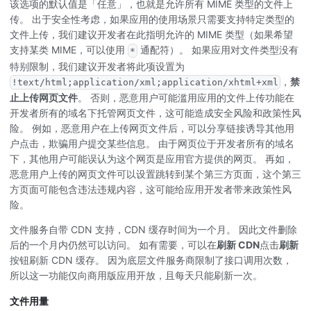
该选项的默认值是「任意」，也就是允许所有 MIME 类型的文件上
传。 出于安全性考虑，如果应用的使用场景只需要支持特定类型的
文件上传，我们建议开发者在此指明允许的 MIME 类型（如果希望
支持某类 MIME，可以使用
通配符）。 如果应用对文件类型没有
*
特别限制，我们建议开发者将此项设置为
，
禁
!text/html;application/xml;application/xhtml+xml
止上传网页文件
。 否则，恶意用户可能滥用应用的文件上传功能在
开发者所有的域名下托管网页文件，这可能造成安全风险和政策性风
险。 例如，恶意用户在上传网页文件后，可以分享链接诱导其他用
户点击，欺骗用户提交某些信息。 由于网页位于开发者所有的域名
下，其他用户可能误认为这个网页是应用官方提供的网页。 再如，
恶意用户上传的网页文件可以设置跳转到某个第三方页面，这个第三
方页面可能包含违法违规内容，这可能给应用开发者带来政策性风
险。
文件服务自带 CDN 支持，CDN 缓存时间为一个月。 因此文件删除
后的一个月内仍然可以访问。 如有需要，可以在
刷新 CDN
点击
刷新
按钮刷新 CDN 缓存。 因为底层文件服务商限制了接口调用次数，
所以这一功能仅向商用版应用开放，且每天只能刷新一次。
文件用量