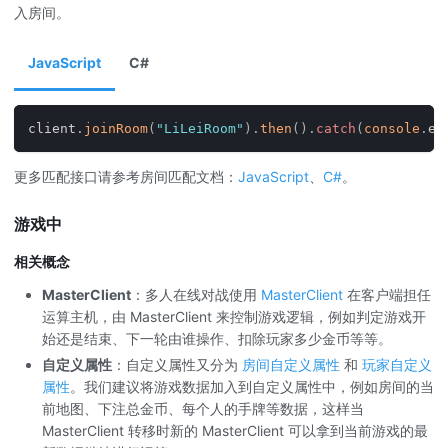
入房间。
JavaScript
C#
client
.
joinRoom
(
"LiLeiRoom"
)
.
then
(
)
.
catch
(
console
.
er
更多匹配接口请参考房间匹配文档：
JavaScript
、
C#
。
游戏中
相关概念
MasterClient
：多人在线对战使用
MasterClient
在客户端担任
运算主机，由 MasterClient 来控制游戏逻辑，例如判定游戏开
始还是结束、下一轮由谁操作、扣除玩家多少金币等等。
自定义属性
：自定义属性又分为
房间自定义属性
和
玩家自定义
属性
。我们建议将游戏数据加入到自定义属性中，例如房间的当
前地图、下注总金币、每个人的手牌等数据，这样当
MasterClient 转移时新的 MasterClient 可以拿到当前游戏的最