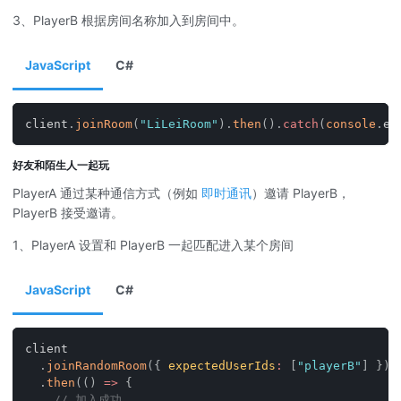
3、PlayerB 根据房间名称加入到房间中。
JavaScript
C#
client
.
joinRoom
(
"LiLeiRoom"
)
.
then
(
)
.
catch
(
console
.
er
好友和陌生人一起玩
PlayerA 通过某种通信方式（例如
即时通讯
）邀请 PlayerB，
PlayerB 接受邀请。
1、PlayerA 设置和 PlayerB 一起匹配进入某个房间
JavaScript
C#
client
.
joinRandomRoom
(
{
expectedUserIds
:
[
"playerB"
]
}
)
.
then
(
(
)
=>
{
// 加入成功