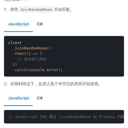
1、调用
开始匹配。
JoinRandomRoom
JavaScript
C#
client
.
joinRandomRoom
(
)
.
then
(
(
)
=>
{
// 成功加入房间
}
)
.
catch
(
console
.
error
)
;
2、在顺利情况下，会进入某个有空位的房间开始游戏。
JavaScript
C#
// JavaScript SDK 通过 joinRandomRoom 的 Promise