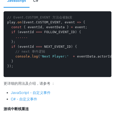
JavaScript
C#
// Event.CUSTOM_EVENT 方法会被触发
play
.
on
(
Event
.
CUSTOM_EVENT
,
event
=>
{
const
{
 eventId
,
 eventData 
}
=
 event
;
if
(
eventId 
===
FOLLOW_EVENT_ID
)
{
...
...
}
;
if
(
eventId 
===
NEXT_EVENT_ID
)
{
// next 事件逻辑
console
.
log
(
'Next Player:'
+
 eventData
.
actorId
)
}
}
)
;
更详细的用法及介绍，请参考 ：
JavaScript - 自定义事件
C# - 自定义事件
游戏中断线重连