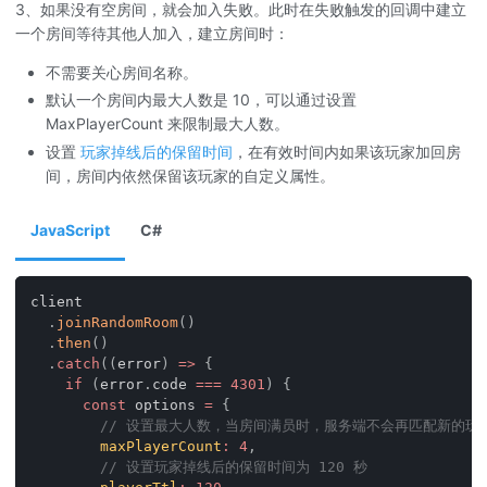
3、如果没有空房间，就会加入失败。此时在失败触发的回调中建立
一个房间等待其他人加入，建立房间时：
不需要关心房间名称。
默认一个房间内最大人数是 10，可以通过设置
MaxPlayerCount 来限制最大人数。
设置
玩家掉线后的保留时间
，在有效时间内如果该玩家加回房
间，房间内依然保留该玩家的自定义属性。
JavaScript
C#
client
.
joinRandomRoom
(
)
.
then
(
)
.
catch
(
(
error
)
=>
{
if
(
error
.
code
===
4301
)
{
const
 options 
=
{
// 设置最大人数，当房间满员时，服务端不会再匹配新的玩
maxPlayerCount
:
4
,
// 设置玩家掉线后的保留时间为 120 秒