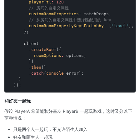
playerTtl
:
120
,
// 房间的自定义属性
customRoomProperties
:
 matchProps
,
// 从房间的自定义属性中选择匹配用的 key
customRoomPropertyKeysForLobby
:
[
"level"
]
,
}
;
      client
.
createRoom
(
{
roomOptions
:
 options
,
}
)
.
then
(
)
.
catch
(
console
.
error
)
;
}
}
)
;
和好友一起玩
假设 PlayerA 希望能和好基友 PlayerB 一起玩游戏，这时又分以下
两种情况：
只是两个人一起玩，不允许陌生人加入
好友和陌生人一起玩