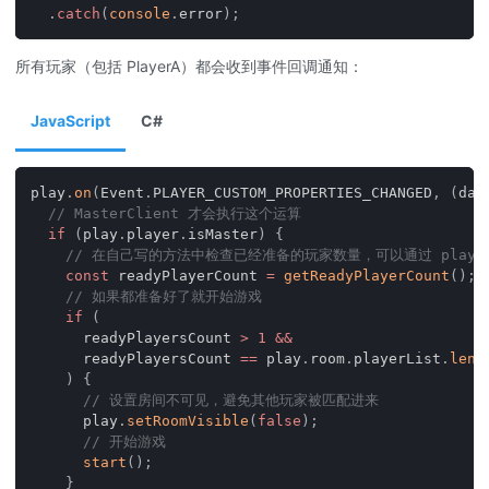
.
catch
(
console
.
error
)
;
所有玩家（包括 PlayerA）都会收到事件回调通知：
JavaScript
C#
play
.
on
(
Event
.
PLAYER_CUSTOM_PROPERTIES_CHANGED
,
(
dat
// MasterClient 才会执行这个运算
if
(
play
.
player
.
isMaster
)
{
// 在自己写的方法中检查已经准备的玩家数量，可以通过 play.roo
const
 readyPlayerCount 
=
getReadyPlayerCount
(
)
;
// 如果都准备好了就开始游戏
if
(
      readyPlayersCount 
>
1
&&
      readyPlayersCount 
==
 play
.
room
.
playerList
.
leng
)
{
// 设置房间不可见，避免其他玩家被匹配进来
      play
.
setRoomVisible
(
false
)
;
// 开始游戏
start
(
)
;
}