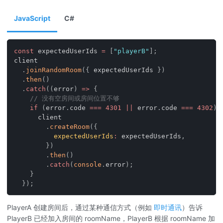
JavaScript
C#
const
 expectedUserIds 
=
[
"playerB"
]
;
client
.
joinRandomRoom
(
{
 expectedUserIds 
}
)
.
then
(
)
.
catch
(
(
error
)
=>
{
// 没有空房间或房间位置不够
if
(
error
.
code
===
4301
||
 error
.
code
===
4302
)
      client
.
createRoom
(
{
expectedUserIds
:
 expectedUserIds
,
}
)
.
then
(
)
.
catch
(
console
.
error
)
;
}
}
)
;
PlayerA 创建房间后，通过某种通信方式（例如
即时通讯
）告诉
PlayerB 已经加入房间的 roomName，PlayerB 根据 roomName 加