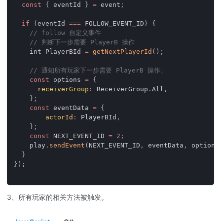
const
{
 eventId 
}
=
 event
;
if
(
eventId 
===
FOLLOW_EVENT_ID
)
{
// follow 自定义事件
// 判断下一步需要 PlayerB 操作
    int 
PlayerBId
=
getNextPlayerId
(
)
;
// 通知所有玩家下一步需要 PlayerB 操作。
const
 options 
=
{
receiverGroup
:
ReceiverGroup
.
All
,
}
;
const
 eventData 
=
{
actorId
:
PlayerBId
,
}
;
const
NEXT_EVENT_ID
=
2
;
    play
.
sendEvent
(
NEXT_EVENT_ID
,
 eventData
,
 options
}
}
)
;
3、所有玩家的相关方法被触发。