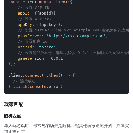
const
 client 
=
new
Client
(
{
// 设置 APP ID
appId
:
{
{
appid
}
}
,
// 设置 APP Key
appKey
:
{
{
appkey
}
}
,
// 设置 Server (请将 xxx.example.com 替换为你的应
playServer
:
'https://xxx.example.com'
,
// 设置用户 id
userId
:
'tarara'
,
// 设置游戏版本号，选填，默认 0.0.1，不同版本的玩家不会
gameVersion
:
'0.0.1'
}
)
;
client
.
connect
(
)
.
then
(
(
)
=>
{
// 连接成功
}
)
.
catch
(
console
.
error
)
;
玩家匹配
随机匹配
单人玩游戏时，最常见的场景是随机匹配其他玩家迅速开始。具体实
现步骤如下：