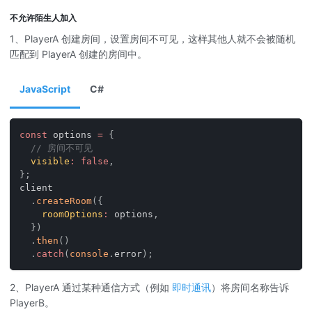
不允许陌生人加入
1、PlayerA 创建房间，设置房间不可见，这样其他人就不会被随机
匹配到 PlayerA 创建的房间中。
JavaScript
C#
const
 options 
=
{
// 房间不可见
visible
:
false
,
}
;
client
.
createRoom
(
{
roomOptions
:
 options
,
}
)
.
then
(
)
.
catch
(
console
.
error
)
;
2、PlayerA 通过某种通信方式（例如
即时通讯
）将房间名称告诉
PlayerB。