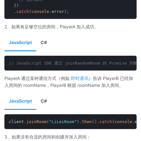
}
)
.
catch
(
console
.
error
)
;
2、如果有足够空位的房间，PlayerA 加入成功。
JavaScript
C#
// JavaScript SDK 通过 joinRandomRoom 的 Promise
PlayerA 通过某种通信方式（例如
即时通讯
）告诉 PlayerB 已经加
入房间的 roomName，PlayerB 根据 roomName 加入房间。
JavaScript
C#
client
.
joinRoom
(
"LiLeiRoom"
)
.
then
(
)
.
catch
(
console
.
er
3、如果没有合适的房间则创建并加入房间：