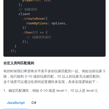
playerTtl
:
120
,
}
;
// 创建房间
      client
.
createRoom
(
{
roomOptions
:
 options
,
}
)
.
then
(
(
)
=>
{
// 创建房间成功
}
)
;
}
}
)
;
自定义房间匹配规则
有的时候我们希望将水平差不多的玩家匹配到一起。例如当前玩家 5
级，他只能和 0-10 级的玩家匹配，10 以上的玩家无法被匹配到。
这个场景可以通过给房间设置属性来实现，具体实现逻辑如下：
1、确定匹配属性，例如 0-10 级是 level-1，10 以上是 level-2。
JavaScript
C#