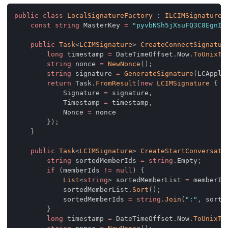
public
class
LocalSignatureFactory
:
ILCIMSignatureF
const
string
 MasterKey 
=
"pyvbNSh5jXsuFQ3C8EgnId
public
Task
<
LCIMSignature
>
CreateConnectSignatur
long
 timestamp 
=
 DateTimeOffset
.
Now
.
ToUnixTi
string
 nonce 
=
NewNonce
(
)
;
string
 signature 
=
GenerateSignature
(
LCAppli
return
 Task
.
FromResult
(
new
LCIMSignature
{
            Signature 
=
 signature
,
            Timestamp 
=
 timestamp
,
            Nonce 
=
 nonce
}
)
;
}
public
Task
<
LCIMSignature
>
CreateStartConversati
string
 sortedMemberIds 
=
string
.
Empty
;
if
(
memberIds 
!=
null
)
{
List
<
string
>
 sortedMemberList 
=
 memberId
            sortedMemberList
.
Sort
(
)
;
            sortedMemberIds 
=
string
.
Join
(
":"
,
 sorte
}
long
 timestamp 
=
 DateTimeOffset
.
Now
.
ToUnixTi