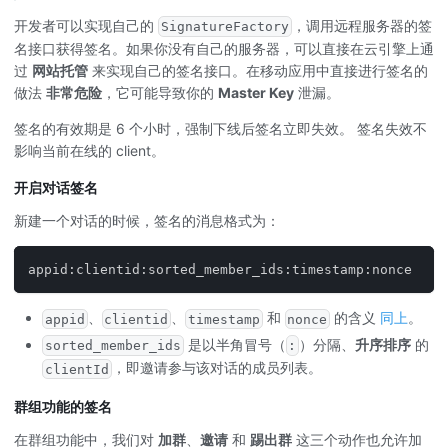
开发者可以实现自己的
，调用远程服务器的签
SignatureFactory
名接口获得签名。如果你没有自己的服务器，可以直接在云引擎上通
过
网站托管
来实现自己的签名接口。在移动应用中直接进行签名的
做法
非常危险
，它可能导致你的
Master Key
泄漏。
签名的有效期是 6 个小时，强制下线后签名立即失效。 签名失效不
影响当前在线的 client。
开启对话签名
新建一个对话的时候，签名的消息格式为：
appid:clientid:sorted_member_ids:timestamp:nonce
、
、
和
的含义
同上
。
appid
clientid
timestamp
nonce
是以半角冒号（
）分隔、
升序排序
的
sorted_member_ids
:
，即邀请参与该对话的成员列表。
clientId
群组功能的签名
在群组功能中，我们对
加群
、
邀请
和
踢出群
这三个动作也允许加