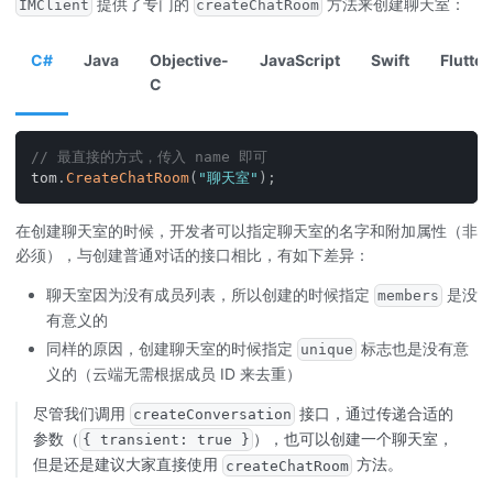
提供了专门的
方法来创建聊天室：
IMClient
createChatRoom
C#
Java
Objective-
JavaScript
Swift
Flutter
C
// 最直接的方式，传入 name 即可
tom
.
CreateChatRoom
(
"聊天室"
)
;
在创建聊天室的时候，开发者可以指定聊天室的名字和附加属性（非
必须），与创建普通对话的接口相比，有如下差异：
聊天室因为没有成员列表，所以创建的时候指定
是没
members
有意义的
同样的原因，创建聊天室的时候指定
标志也是没有意
unique
义的（云端无需根据成员 ID 来去重）
尽管我们调用
接口，通过传递合适的
createConversation
参数（
），也可以创建一个聊天室，
{ transient: true }
但是还是建议大家直接使用
方法。
createChatRoom