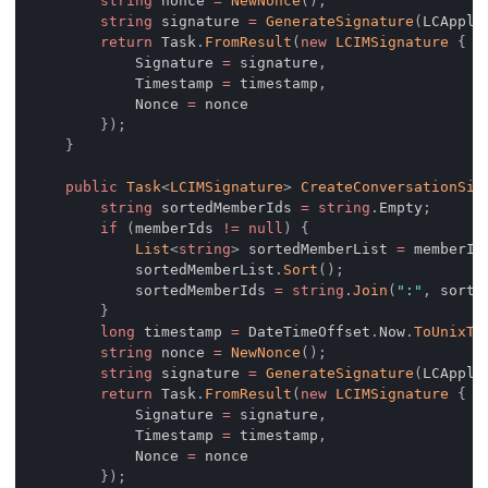
string
 nonce 
=
NewNonce
(
)
;
string
 signature 
=
GenerateSignature
(
LCAppli
return
 Task
.
FromResult
(
new
LCIMSignature
{
            Signature 
=
 signature
,
            Timestamp 
=
 timestamp
,
            Nonce 
=
 nonce
}
)
;
}
public
Task
<
LCIMSignature
>
CreateConversationSig
string
 sortedMemberIds 
=
string
.
Empty
;
if
(
memberIds 
!=
null
)
{
List
<
string
>
 sortedMemberList 
=
 memberId
            sortedMemberList
.
Sort
(
)
;
            sortedMemberIds 
=
string
.
Join
(
":"
,
 sorte
}
long
 timestamp 
=
 DateTimeOffset
.
Now
.
ToUnixTi
string
 nonce 
=
NewNonce
(
)
;
string
 signature 
=
GenerateSignature
(
LCAppli
return
 Task
.
FromResult
(
new
LCIMSignature
{
            Signature 
=
 signature
,
            Timestamp 
=
 timestamp
,
            Nonce 
=
 nonce
}
)
;