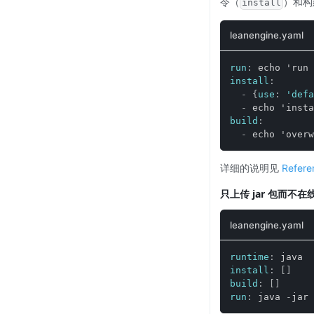
令（
）和构
install
leanengine.yaml
run
:
 echo 'run 
install
:
-
{
use
:
'defa
-
 echo 'insta
build
:
-
 echo 'overw
详细的说明见
Refere
只上传 jar 包而不
leanengine.yaml
runtime
:
 java
install
:
[
]
build
:
[
]
run
:
 java 
-
jar 