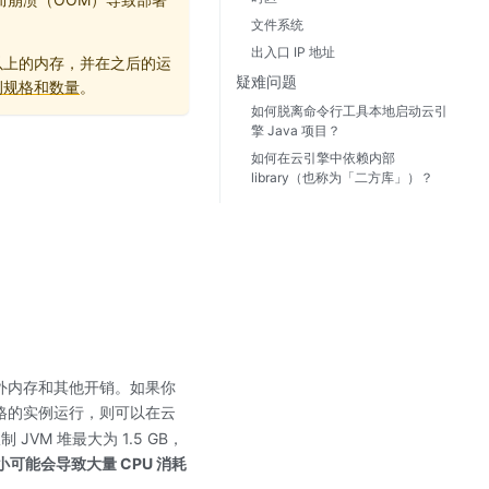
文件系统
出入口 IP 地址
 MB 以上的内存，并在之后的运
疑难问题
例规格和数量
。
如何脱离命令行工具本地启动云引
擎 Java 项目？
如何在云引擎中依赖内部
library（也称为「二方库」）？
堆外内存和其他开销。如果你
规格的实例运行，则可以在云
 JVM 堆最大为 1.5 GB，
可能会导致大量 CPU 消耗