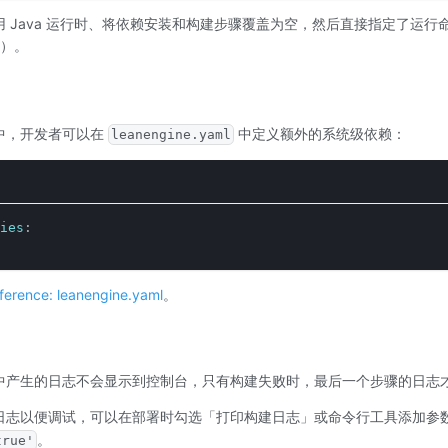
 Java 运行时、将依赖安装和构建步骤覆盖为空，然后直接指定了运行
）。
中，开发者可以在
中定义额外的系统级依赖：
leanengine.yaml
ies
:
ference: leanengine.yaml
。
中产生的日志不会显示到控制台，只有构建失败时，最后一个步骤的日志
日志以便调试，可以在部署时勾选「打印构建日志」或命令行工具添加参
。
true'