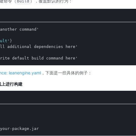
建命令（
），覆盖默认的行为：
build
another command'
ult'
}
ll additional dependencies here'
rite default build command here'
nce: leanengine.yaml
，下面是一些具体的例子：
在线上进行构建
your
-
package.jar