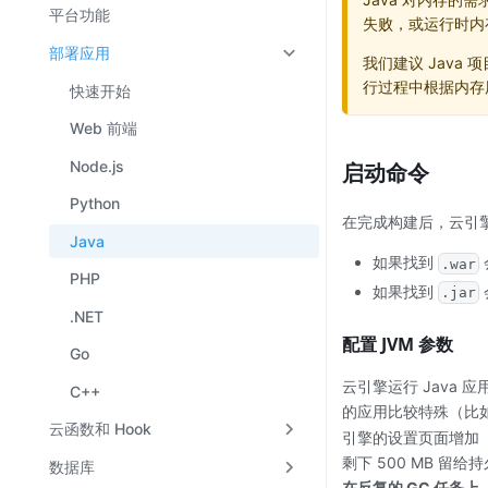
平台功能
失败，或运行时内
部署应用
我们建议 Java 项
行过程中根据内存
快速开始
Web 前端
Node.js
启动命令
Python
在完成构建后，云引
Java
如果找到
.war
PHP
如果找到
.jar
.NET
配置 JVM 参数
Go
云引擎运行 Java 
C++
的应用比较特殊（比
云函数和 Hook
引擎的设置页面增加
剩下 500 MB 
数据库
在反复的 GC 任务上