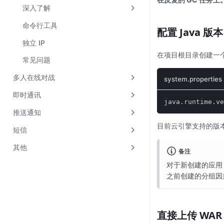
深入了解
命令行工具
配置 Java 版本
独立 IP
在项目根目录创建一
常见问题
多人在线对战
system.properties
即时通讯
java.runtime.ve
推送通知
目前云引擎支持的版本有 
短信
其他
备注
对于新创建的应用
之前创建的分组因兼
直接上传 WAR