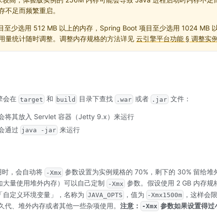
存不足而频繁重启。
目至少选用 512 MB 以上的内存，Spring Boot 项目至少选用 1024
用量统计随时调整。调整内存规格的方法详见
云引擎平台功能 § 调整实
擎会在
和
目录下查找
或者
文件：
target
build
.war
.jar
会将其放入 Servlet 容器（Jetty 9.x）来运行
会通过
来运行
java -jar
应用时，会自动将
参数设置为实例规格的 70%，剩下的 30% 留给
-Xmx
如大量使用堆外内存）可以自己定制
参数。假设使用 2 GB 内存
-Xmx
「自定义环境变量」，名称为
，值为
，这样会限制
JAVA_OPTS
-Xmx1500m
留给持久代、堆外内存或者其他一些杂项使用。
注意：
参数如果设置得过小
-Xmx
。