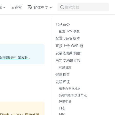
源
云课堂
简体中文
搜索文档
启动命令
配置 JVM 参数
配置 Java 版本
直接上传 WAR 包
安装依赖和构建
始部署云引擎应用
。
自定义构建过程
构建日志
。
健康检查
云端环境
绑定自定义域名
负载均衡和加速节点
环境变量
日志
时区
足而崩溃（OOM）导致部署