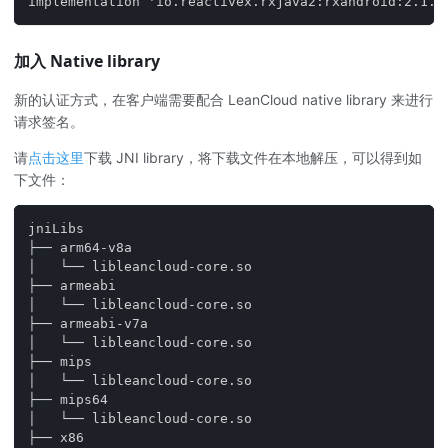
implementation 'io.reactivex.rxjava2:rxandroid:2.1.1
加入 Native library
新的认证方式，在客户端需要配合 LeanCloud native library 来进行
请求签名。
请
点击这里
下载 JNI library，将下载文件在本地解压，可以得到如
下文件：
jniLibs
├── arm64-v8a
│   └── libleancloud-core.so
├── armeabi
│   └── libleancloud-core.so
├── armeabi-v7a
│   └── libleancloud-core.so
├── mips
│   └── libleancloud-core.so
├── mips64
│   └── libleancloud-core.so
├── x86