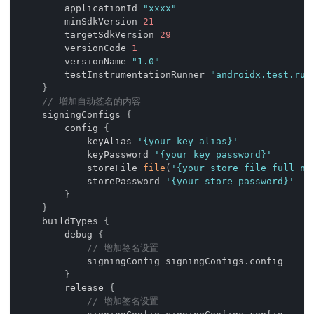
        applicationId 
"xxxx"
        minSdkVersion 
21
        targetSdkVersion 
29
        versionCode 
1
        versionName 
"1.0"
        testInstrumentationRunner 
"androidx.test.run
}
// 增加自动签名的内容
    signingConfigs 
{
        config 
{
            keyAlias 
'{your key alias}'
            keyPassword 
'{your key password}'
            storeFile 
file
(
'{your store file full na
            storePassword 
'{your store password}'
}
}
    buildTypes 
{
        debug 
{
// 增加签名设置
            signingConfig signingConfigs
.
config
}
        release 
{
// 增加签名设置