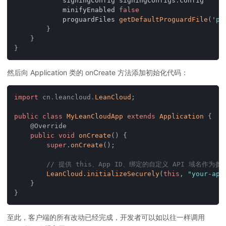
            signingConfig signingConfigs
.
config
            minifyEnabled 
false
            proguardFiles 
getDefaultProguardFile
(
'pr
}
}
}
然后向 Application 类的 onCreate 方法添加初始化代码：
import
cn
.
leancloud
.
LeanCloud
;
public
class
MyLeanCloudApp
extends
Application
{
@Override
public
void
onCreate
(
)
{
super
.
onCreate
(
)
;
// 提供 this、App ID、绑定的自定义 API 域名作为参
LeanCloud
.
initializeSecurely
(
this
,
"your-app
}
}
至此，客户端的所有改动已经完成，开发者可以如以往一样调用