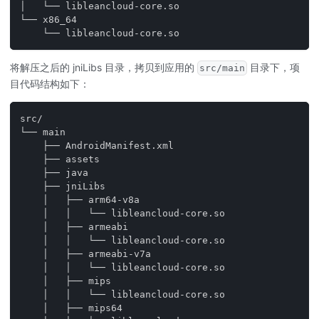
│   └── libleancloud-core.so
└── x86_64
    └── libleancloud-core.so
将解压之后的 jniLibs 目录，拷贝到应用的
目录下，项
src/main
目代码结构如下：
src/
└── main
    ├── AndroidManifest.xml
    ├── assets
    ├── java
    ├── jniLibs
    │   ├── arm64-v8a
    │   │   └── libleancloud-core.so
    │   ├── armeabi
    │   │   └── libleancloud-core.so
    │   ├── armeabi-v7a
    │   │   └── libleancloud-core.so
    │   ├── mips
    │   │   └── libleancloud-core.so
    │   ├── mips64