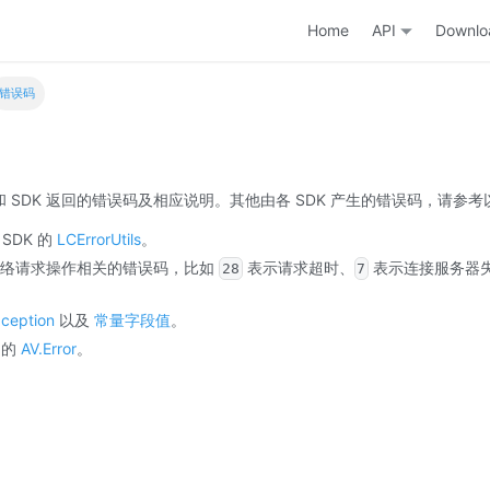
Home
API
Downlo
错误码
 SDK 返回的错误码及相应说明。其他由各 SDK 产生的错误码，请参
C SDK 的
LCErrorUtils
。
中与网络请求操作相关的错误码，比如
表示请求超时、
表示连接服务器
28
7
ception
以及
常量字段值
。
K 的
AV.Error
。