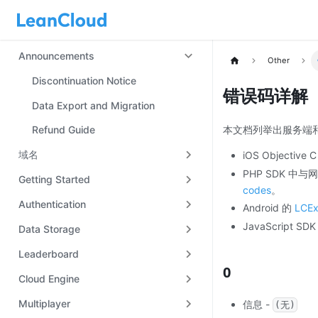
Announcements
Other
Discontinuation Notice
错误码详解
Data Export and Migration
Refund Guide
本文档列举出服务端和
域名
iOS Objective 
PHP SDK 
Getting Started
codes
。
Authentication
Android 的
LCEx
JavaScript SD
Data Storage
Leaderboard
0
Cloud Engine
Multiplayer
信息 -
(无)