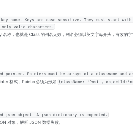
 key name. Keys are case-sensitive. They must start with
 only valid characters.
 key 名称，也就是 Class 的列名无效，列名必须以英文字母开头，有效
ed pointer. Pointers must be arrays of a classname and a
inter 格式，Pointer必须为形如
{className: 'Post', objectId:'x
ed json object. A json dictionary is expected.
SON 对象，解析 JSON 数据失败。